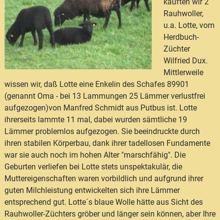
kauften wir 2
Rauhwoller,
u.a. Lotte, vom
Herdbuch-
Züchter
Wilfried Dux.
Mittlerweile
wissen wir, daß Lotte eine Enkelin des Schafes 89901
(genannt Oma - bei 13 Lammungen 25 Lämmer verlustfrei
aufgezogen)von Manfred Schmidt aus Putbus ist. Lotte
ihrerseits lammte 11 mal, dabei wurden sämtliche 19
Lämmer problemlos aufgezogen. Sie beeindruckte durch
ihren stabilen Körperbau, dank ihrer tadellosen Fundamente
war sie auch noch im hohen Alter "marschfähig". Die
Geburten verliefen bei Lotte stets unspektakulär, die
Muttereigenschaften waren vorbildlich und aufgrund ihrer
guten Milchleistung entwickelten sich ihre Lämmer
entsprechend gut. Lotte´s blaue Wolle hätte aus Sicht des
Rauhwoller-Züchters gröber und länger sein können, aber Ihre