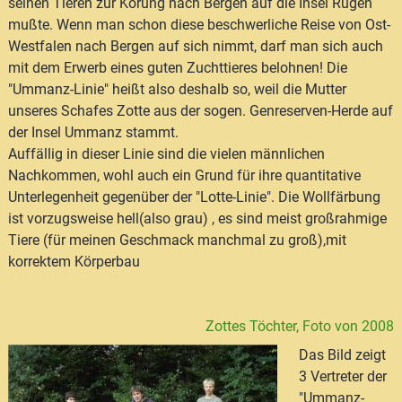
seinen Tieren zur Körung nach Bergen auf die Insel Rügen
mußte. Wenn man schon diese beschwerliche Reise von Ost-
Westfalen nach Bergen auf sich nimmt, darf man sich auch
mit dem Erwerb eines guten Zuchttieres belohnen! Die
"Ummanz-Linie" heißt also deshalb so, weil die Mutter
unseres Schafes Zotte aus der sogen. Genreserven-Herde auf
der Insel Ummanz stammt.
Auffällig in dieser Linie sind die vielen männlichen
Nachkommen, wohl auch ein Grund für ihre quantitative
Unterlegenheit gegenüber der "Lotte-Linie". Die Wollfärbung
ist vorzugsweise hell(also grau) , es sind meist großrahmige
Tiere (für meinen Geschmack manchmal zu groß),mit
korrektem Körperbau
Zottes Töchter, Foto von 2008
Das Bild zeigt
3 Vertreter der
"Ummanz-